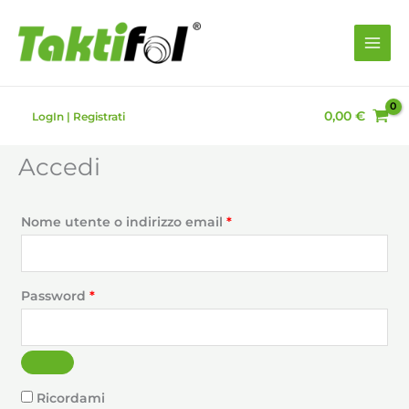
Vai
Richiesto
Richiesto
Richiesto
Richiesto
Richiesto
al
contenuto
0,00
€
LogIn | Registrati
Accedi
Nome utente o indirizzo email
*
Password
*
Ricordami