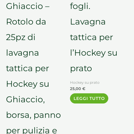
Ghiaccio –
fogli.
Rotolo da
Lavagna
25pz di
tattica per
lavagna
l’Hockey su
tattica per
prato
Hockey su
Hockey su prato
25,00
€
Ghiaccio,
LEGGI TUTTO
borsa, panno
per pulizia e