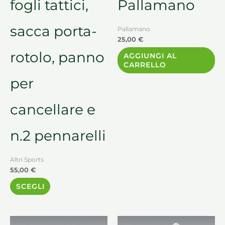
fogli tattici,
Pallamano
sacca porta-
Pallamano
25,00
€
rotolo, panno
AGGIUNGI AL
CARRELLO
per
cancellare e
n.2 pennarelli
Altri Sports
55,00
€
SCEGLI