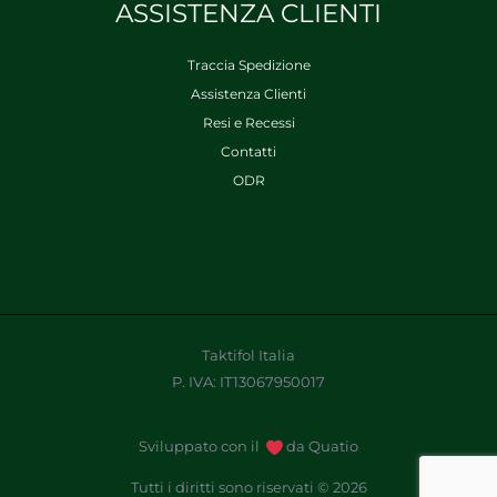
ASSISTENZA CLIENTI
Traccia Spedizione
Assistenza Clienti
Resi e Recessi
Contatti
ODR
Taktifol Italia
P. IVA: IT13067950017
Sviluppato con il
da Quatio
Tutti i diritti sono riservati © 2026