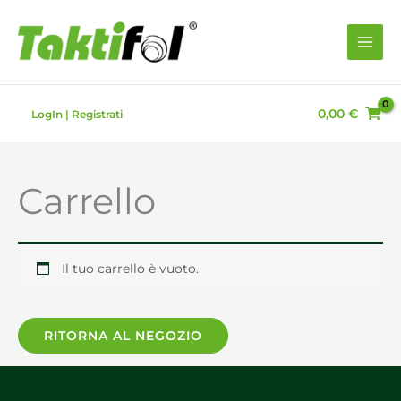
Vai
al
contenuto
0,00
€
LogIn | Registrati
Carrello
Il tuo carrello è vuoto.
RITORNA AL NEGOZIO