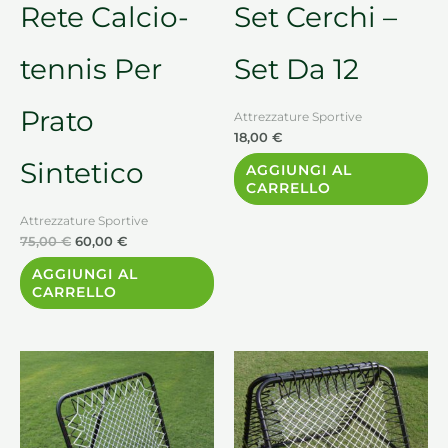
Rete Calcio-
Set Cerchi –
tennis Per
Set Da 12
Prato
Attrezzature Sportive
18,00
€
Sintetico
AGGIUNGI AL
CARRELLO
Attrezzature Sportive
75,00
€
60,00
€
AGGIUNGI AL
CARRELLO