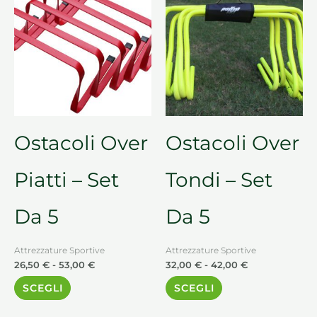
prodotto
prodotto
prezzo:
prezzo:
da
da
ha
ha
26,50 €
32,00 €
a
a
più
più
53,00 €
42,00 €
varianti.
varianti.
Le
Le
opzioni
opzioni
possono
possono
essere
essere
Ostacoli Over
Ostacoli Over
scelte
scelte
nella
nella
Piatti – Set
Tondi – Set
pagina
pagina
del
del
Da 5
Da 5
prodotto
prodotto
Attrezzature Sportive
Attrezzature Sportive
26,50
€
-
53,00
€
32,00
€
-
42,00
€
SCEGLI
SCEGLI