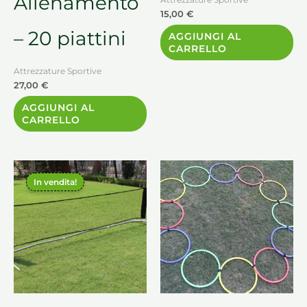
Allenamento
15,00
€
– 20 piattini
AGGIUNGI AL
CARRELLO
Attrezzature Sportive
27,00
€
AGGIUNGI AL
CARRELLO
Il
Il
prezzo
prezzo
In vendita!
originale
attuale
era:
è:
75,00 €.
60,00 €.