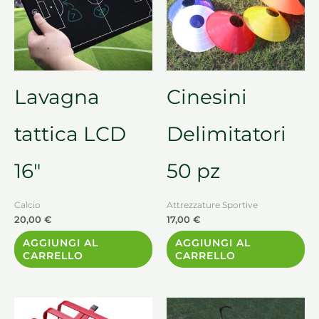
Lavagna
Cinesini
tattica LCD
Delimitatori
16″
50 pz
Calcio
Attrezzature Sportive
20,00
€
17,00
€
AGGIUNGI AL
AGGIUNGI AL
CARRELLO
CARRELLO
Fascia
Fascia
Questo
Questo
di
di