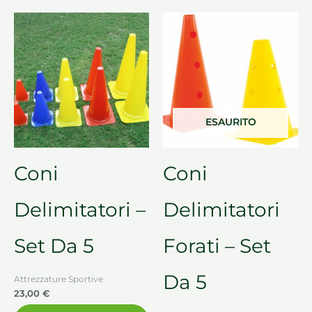
Questo
prodotto
ha
più
varianti.
Le
ESAURITO
opzioni
possono
essere
Coni
Coni
scelte
nella
Delimitatori –
Delimitatori
pagina
del
Set Da 5
Forati – Set
prodotto
Da 5
Attrezzature Sportive
23,00
€