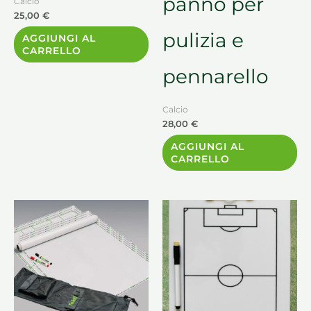
panno per
Calcio
25,00
€
pulizia e
AGGIUNGI AL
CARRELLO
pennarello
Calcio
28,00
€
AGGIUNGI AL
CARRELLO
Questo
prodotto
ha
più
varianti.
Le