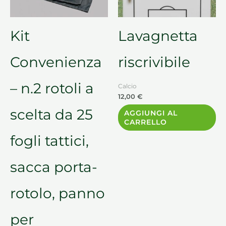
opzioni
possono
essere
Kit
Lavagnetta
scelte
nella
Convenienza
riscrivibile
pagina
del
– n.2 rotoli a
Calcio
prodotto
12,00
€
scelta da 25
AGGIUNGI AL
CARRELLO
fogli tattici,
sacca porta-
rotolo, panno
per