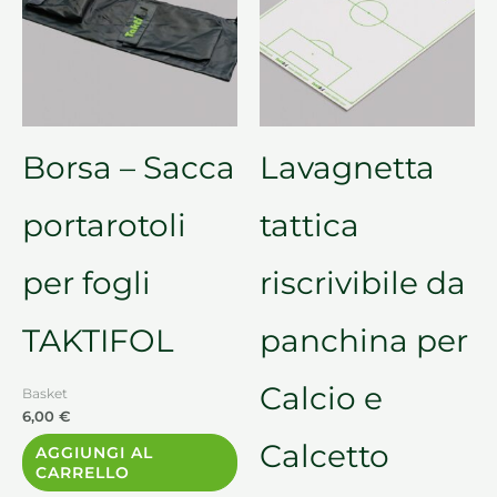
Borsa – Sacca
Lavagnetta
portarotoli
tattica
per fogli
riscrivibile da
TAKTIFOL
panchina per
Calcio e
Basket
6,00
€
Calcetto
AGGIUNGI AL
CARRELLO